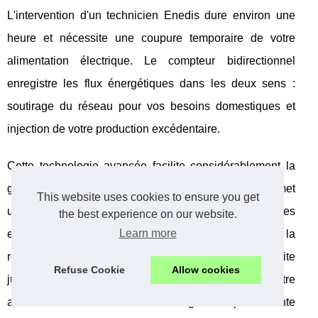
L'intervention d'un technicien Enedis dure environ une
heure et nécessite une coupure temporaire de votre
alimentation électrique. Le compteur bidirectionnel
enregistre les flux énergétiques dans les deux sens :
soutirage du réseau pour vos besoins domestiques et
injection de votre production excédentaire.
Cette technologie avancée facilite considérablement la
gestion de votre installation photovoltaïque. Elle permet
This website uses cookies to ensure you get
un suivi en temps réel de vos performances énergétiques
the best experience on our website.
Learn more
et simplifie les démarches administratives pour la
revente. Votre facture électricité peut ainsi être réduite
Refuse Cookie
Allow cookies
jusqu'à 75% grâce à l'optimisation de votre
autoconsommation et aux revenus générés par la vente