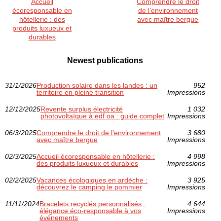
Accueil
Comprendre le droit
écoresponsable en
de l’environnement
hôtellerie : des
avec maître bergue
produits luxueux et
durables
Newest publications
31/1/2026
Production solaire dans les landes : un
952
territoire en pleine transition
Impressions
12/12/2025
Revente surplus électricité
1 032
photovoltaïque à edf oa : guide complet
Impressions
06/3/2025
Comprendre le droit de l’environnement
3 680
avec maître bergue
Impressions
02/3/2025
Accueil écoresponsable en hôtellerie :
4 998
des produits luxueux et durables
Impressions
02/2/2025
Vacances écologiques en ardèche :
3 925
découvrez le camping le pommier
Impressions
11/11/2024
Bracelets recyclés personnalisés :
4 644
élégance éco-responsable à vos
Impressions
événements