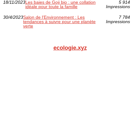
18/11/2023
Les baies de Goji bio : une collation
5 914
idéale pour toute la famille
Impressions
30/4/2023
Salon de l'Environnement : Les
7 784
tendances à suivre pour une planète
Impressions
verte
ecologie.xyz