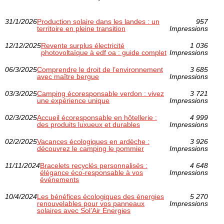
31/1/2026
Production solaire dans les landes : un
957
territoire en pleine transition
Impressions
12/12/2025
Revente surplus électricité
1 036
photovoltaïque à edf oa : guide complet
Impressions
06/3/2025
Comprendre le droit de l’environnement
3 685
avec maître bergue
Impressions
03/3/2025
Camping écoresponsable verdon : vivez
3 721
une expérience unique
Impressions
02/3/2025
Accueil écoresponsable en hôtellerie :
4 999
des produits luxueux et durables
Impressions
02/2/2025
Vacances écologiques en ardèche :
3 926
découvrez le camping le pommier
Impressions
11/11/2024
Bracelets recyclés personnalisés :
4 648
élégance éco-responsable à vos
Impressions
événements
10/4/2024
Les bénéfices écologiques des énergies
5 270
renouvelables pour vos panneaux
Impressions
solaires avec Sol’Air Énergies