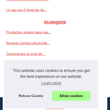
Le gaz est-il l'énergie de...
écologiste
Production solaire dans les...
Revente surplus électricité...
Comprendre le droit de...
Camping écoresponsable...
This website uses cookies to ensure you get
the best experience on our website.
Préservation
Learn more
Les secrets d'un gazon...
Refuse Cookie
Allow cookies
© 2026
Ecologie.xyz
|
Cookies Policy
|
RSS
environment