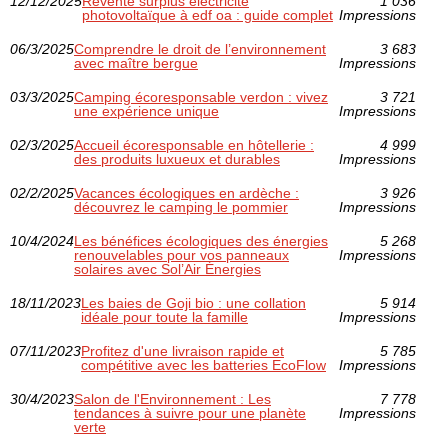
12/12/2025
Revente surplus électricité
1 036
photovoltaïque à edf oa : guide complet
Impressions
06/3/2025
Comprendre le droit de l’environnement
3 683
avec maître bergue
Impressions
03/3/2025
Camping écoresponsable verdon : vivez
3 721
une expérience unique
Impressions
02/3/2025
Accueil écoresponsable en hôtellerie :
4 999
des produits luxueux et durables
Impressions
02/2/2025
Vacances écologiques en ardèche :
3 926
découvrez le camping le pommier
Impressions
10/4/2024
Les bénéfices écologiques des énergies
5 268
renouvelables pour vos panneaux
Impressions
solaires avec Sol’Air Énergies
18/11/2023
Les baies de Goji bio : une collation
5 914
idéale pour toute la famille
Impressions
07/11/2023
Profitez d'une livraison rapide et
5 785
compétitive avec les batteries EcoFlow
Impressions
30/4/2023
Salon de l'Environnement : Les
7 778
tendances à suivre pour une planète
Impressions
verte